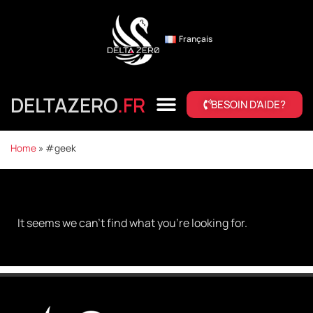
Français
DELTAZERO
.FR
BESOIN D'AIDE?
Home
»
#geek
EMERGENCY ASSISTANCE
ABOUT DELTA ZERO
OUR SERVICES
CONTACT US
It seems we can't find what you're looking for.