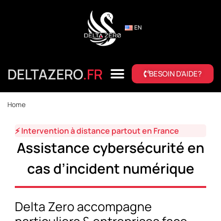
EN
DELTAZERO
.FR
BESOIN D'AIDE?
Home
URGENCE PIRATAGE
NOS SERVICES
⚡ Intervention à distance partout en France
Assistance cybersécurité en
cas d’incident numérique
Delta Zero accompagne