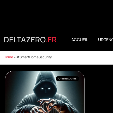
DELTAZERO
.FR
ACCUEIL
URGENC
Home
»
#SmartHomeSecurity
CYBERSECURITE